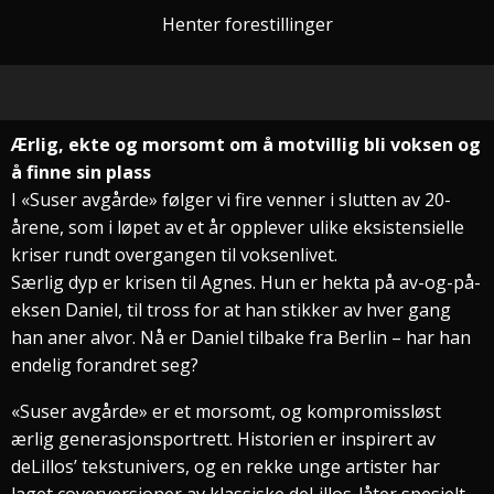
Henter forestillinger
Ærlig, ekte og morsomt om å motvillig bli voksen og
å finne sin plass
I «Suser avgårde» følger vi fire venner i slutten av 20-
årene, som i løpet av et år opplever ulike eksistensielle
kriser rundt overgangen til voksenlivet.
Særlig dyp er krisen til Agnes. Hun er hekta på av-og-på-
eksen Daniel, til tross for at han stikker av hver gang
han aner alvor. Nå er Daniel tilbake fra Berlin – har han
endelig forandret seg?
«Suser avgårde» er et morsomt, og kompromissløst
ærlig generasjonsportrett. Historien er inspirert av
deLillos’ tekstunivers, og en rekke unge artister har
laget coverversjoner av klassiske deLillos-låter spesielt