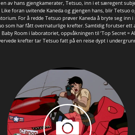
 en av hans gjengkamerater, Tetsuo, inn i et særegent subje
 Like foran uvitende Kaneda og gjengen hans, blir Tetsuo
oratorium. For å redde Tetsuo prøver Kaneda å bryte seg inn 
o som har fått overnaturlige krefter. Samtidig forutser ett
le Baby Room i laboratoriet, oppvåkningen til ‘Top Secret = A
vervede krefter tar Tetsuo fatt på en reise dypt i undergrun