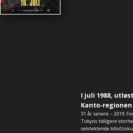
I juli 1988, utl
Kanto-regionen i
31 år senere – 2019. Fo
Tokyos tidligere storh
selvtektende bōsōzoku