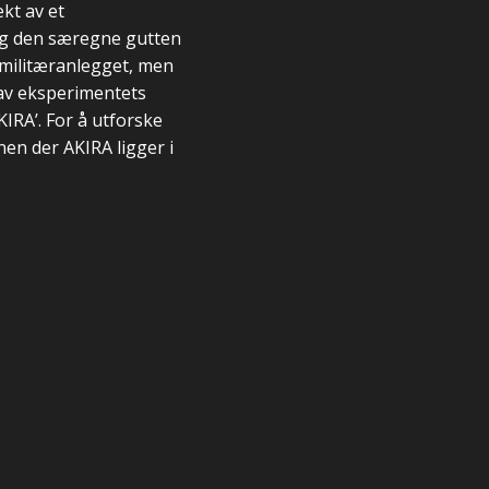
kt av et
 og den særegne gutten
i militæranlegget, men
 av eksperimentets
KIRA’. For å utforske
nen der AKIRA ligger i