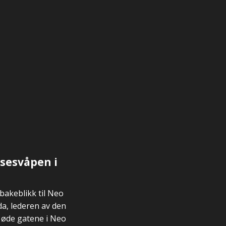
lsesvåpen i
bakeblikk til Neo
a, lederen av den
 øde gatene i Neo