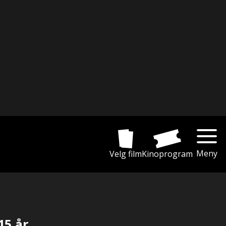
Meny
Velg film
Kinoprogram
15 år