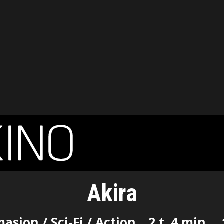
Akira
asjon / Sci-Fi / Action
2 t. 4 min.