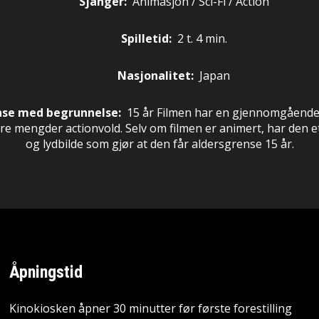
Sjanger:
Animasjon / Sci-Fi / Action
Spilletid:
2 t. 4 min.
Nasjonalitet:
Japan
nse med begrunnelse:
15 år
Filmen har en gjennomgående
e mengder actionvold. Selv om filmen er animert, har den et
og lydbilde som gjør at den får aldersgrense 15 år.
Åpningstid
Kinokiosken åpner 30 minutter før første forestilling