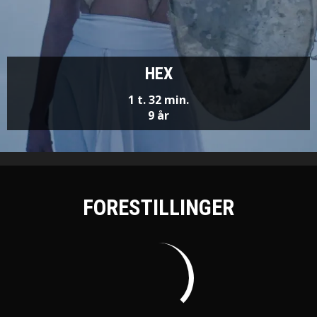
HEX
1 t. 32 min.
9 år
FORESTILLINGER