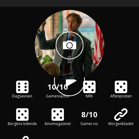
10/10
Dagsavisen
Gamereactor
NRK
Aftenposten
8/10
Bergens tidende
Kinomagasinet
Gamer.no
Morgenbladet