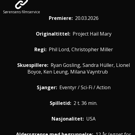
Sørensens filmservice
Premiere
:
20.03.2026
Originaltittel:
Project Hail Mary
Regi:
Phil Lord, Christopher Miller
Skuespillere
:
Ryan Gosling, Sandra Hüller, Lionel
Boyce, Ken Leung, Milana Vayntrub
Sjanger:
Eventyr / Sci-Fi / Action
Spilletid:
2 t. 36 min.
Nasjonalitet:
USA
Aldersgrense med begrunnelse:
12 år
(egnet for