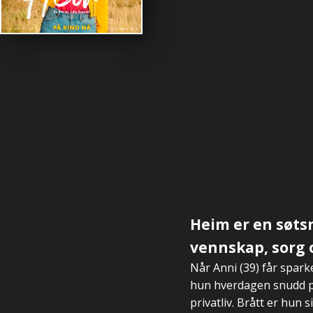
Heim er en søt
vennskap, sorg 
Når Anni (39) får spar
hun hverdagen snudd på
privatliv. Brått er hun s