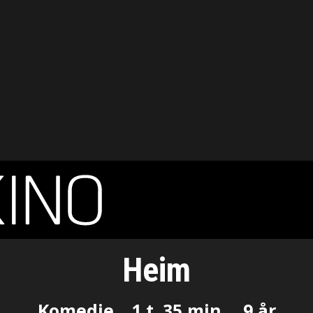
Heim
Komedie
1 t. 35 min.
9 år