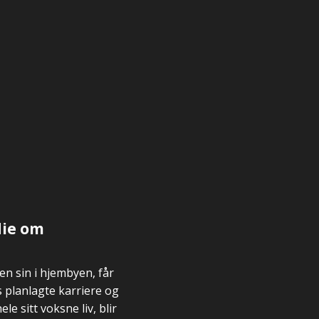
die om
n sin i hjembyen, får
 planlagte karriere og
le sitt voksne liv, blir