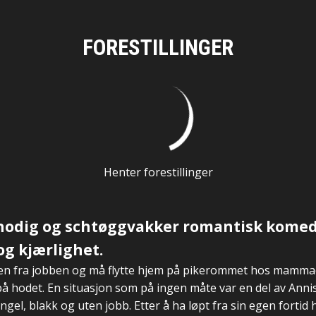
FORESTILLINGER
Henter forestillinger
snodig og schtøggvakker romantisk kome
og kjærlighet.
ken fra jobben og må flytte hjem på pikerommet hos mammae
 hodet. En situasjon som på ingen måte var en del av Annis
ingel, blakk og uten jobb. Etter å ha løpt fra sin egen fortid he