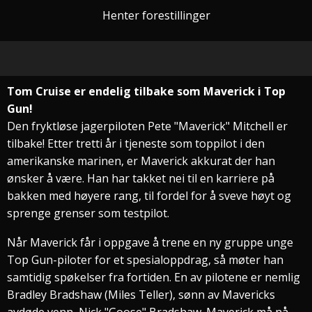
Henter forestillinger
Tom Cruise er endelig tilbake som Maverick i Top
Gun!
Den fryktløse jagerpiloten Pete "Maverick" Mitchell er
tilbake! Etter tretti år i tjeneste som toppilot i den
amerikanske marinen, er Maverick akkurat der han
ønsker å være. Han har takket nei til en karriere på
bakken med høyere rang, til fordel for å sveve høyt og
sprenge grenser som testpilot.
Når Maverick får i oppgave å trene en ny gruppe unge
Top Gun-piloter for et spesialoppdrag, så møter han
samtidig spøkelser fra fortiden. En av pilotene er nemlig
Bradley Bradshaw (Miles Teller), sønn av Mavericks
avdøde venn, Nick "Goose" Bradshaw. Maverick må nå