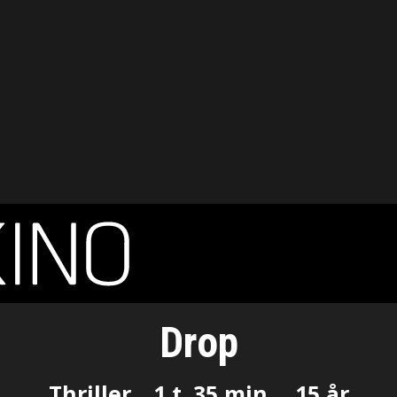
Drop
Thriller
1 t. 35 min.
15 år