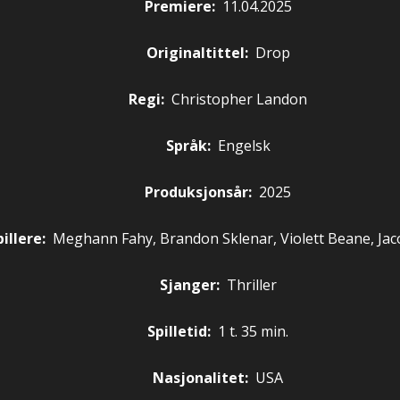
Premiere
:
11.04.2025
Originaltittel:
Drop
Regi:
Christopher Landon
Språk:
Engelsk
Produksjonsår:
2025
illere
:
Meghann Fahy, Brandon Sklenar, Violett Beane, Ja
Sjanger:
Thriller
Spilletid:
1 t. 35 min.
Nasjonalitet:
USA