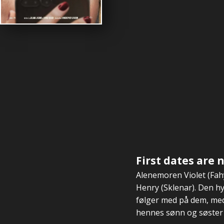
First dates are 
Alenemoren Violet (Fahy
Henry (Sklenar). Den hyg
følger med på dem, med 
hennes sønn og søster o